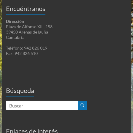
Encuéntranos
Dirección
Plaza de Alfonso XIII, 158
39450 Arenas de Iguña
Cantabria
Teléfono: 942 826 019
Fax: 942 826 510
Búsqueda
Enlaces de interés